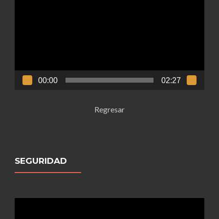
vídeo
00:00
02:27
Regresar
SEGURIDAD
Reproductor
de